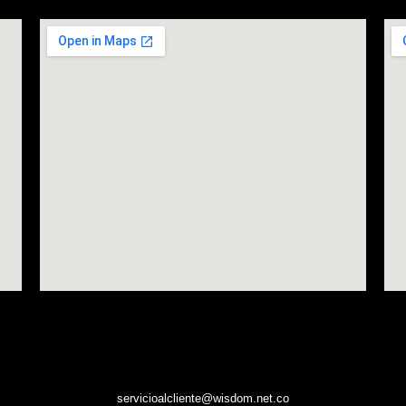
servicioalcliente@wisdom.net.co