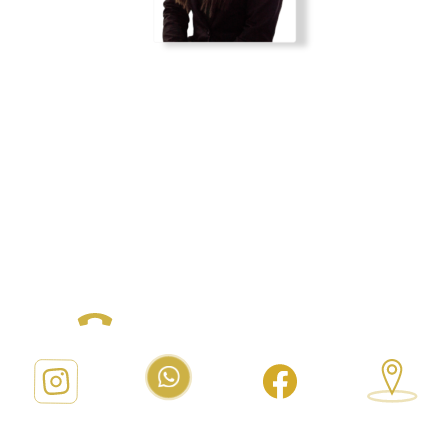
Maria Alejandra Cristancho
Plazas
Executive Account
+57 3235730087
alejandracristancho@wisdom.net.co